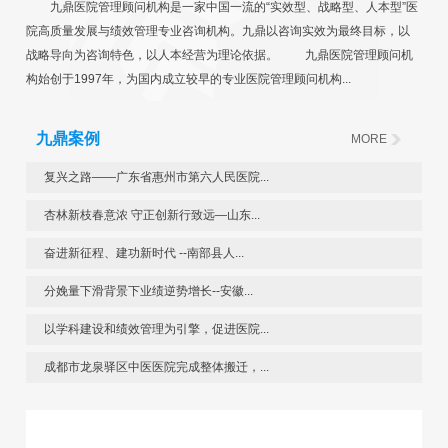
九鼎医院管理顾问机构是一家中国一流的“实效型、战略型、人本型”医
院高质量发展与绩效管理专业咨询机构。九鼎以咨询实效为最终目标，以
战略导向为咨询特色，以人本经营为理论依据。 九鼎医院管理顾问机
构始创于1997年，为国内成立较早的专业医院管理顾问机构...
九鼎案例
MORE
复兴之路——广东省惠州市第六人民医院...
杏林新枝春意浓 守正创新行致远—山东...
奋进新征程、建功新时代 --南部县人...
分娩量下滑背景下业绩逆势增长--安徽...
以学科建设和绩效管理为引擎，促进医院...
成都市龙泉驿区中医医院完成整体搬迁，...