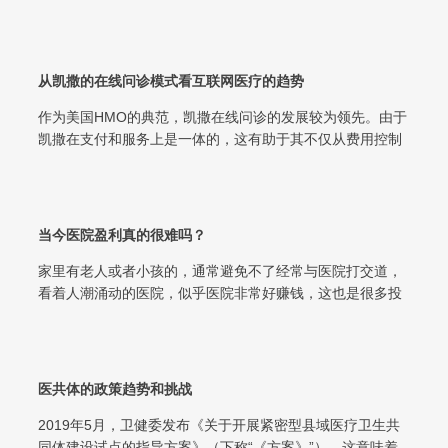
日越长。 2017年中国医院的平均...
从凯撒的在线问诊模式看互联网医疗的趋势
作为美国HMO的典范，凯撒在线问诊的发展较为领先。由于
凯撒在支付和服务上是一体的，这有助于其不仅从费用控制
的角度来看在线问诊，也将数字化医...
当今医院盈利真的很难吗？
家里有老人或者小孩的，通常避免不了经常与医院打交道，
看着人潮涌动的医院，似乎医院非常好赚钱，这也是很多投
资人想要投资医院的萌芽，随着新医改...
医共体的政策趋势和挑战
2019年5月，卫健委发布《关于开展紧密型县域医疗卫生共
同体建设试点的指导方案》（下称“《方案》”），这意味着