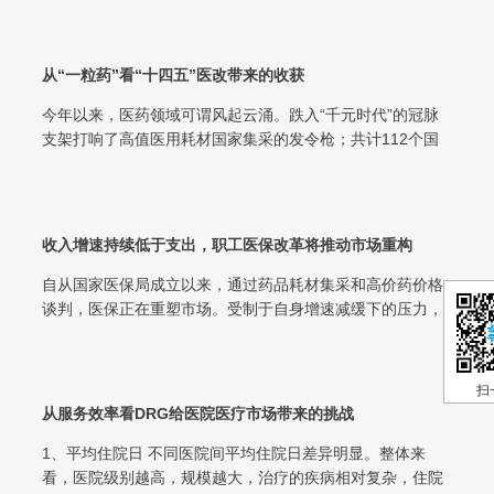
从“一粒药”看“十四五”医改带来的收获
今年以来，医药领域可谓风起云涌。跌入“千元时代”的冠脉
支架打响了高值医用耗材国家集采的发令枪；共计112个国
家集采药品全面落地，平均药价降...
收入增速持续低于支出，职工医保改革将推动市场重构
自从国家医保局成立以来，通过药品耗材集采和高价药价格
谈判，医保正在重塑市场。受制于自身增速减缓下的压力，
医保需要深入改革才能扭转被动局面，...
扫
从服务效率看DRG给医院医疗市场带来的挑战
1、平均住院日 不同医院间平均住院日差异明显。整体来
看，医院级别越高，规模越大，治疗的疾病相对复杂，住院