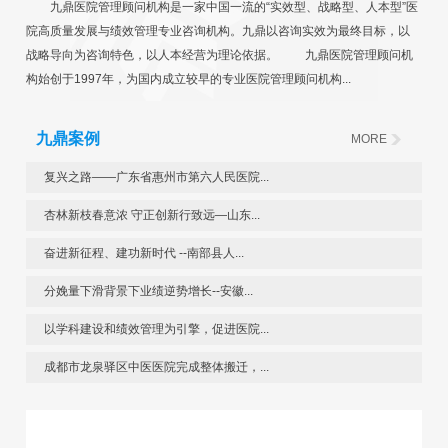
九鼎医院管理顾问机构是一家中国一流的“实效型、战略型、人本型”医
院高质量发展与绩效管理专业咨询机构。九鼎以咨询实效为最终目标，以
战略导向为咨询特色，以人本经营为理论依据。 九鼎医院管理顾问机
构始创于1997年，为国内成立较早的专业医院管理顾问机构...
九鼎案例
MORE
复兴之路——广东省惠州市第六人民医院...
杏林新枝春意浓 守正创新行致远—山东...
奋进新征程、建功新时代 --南部县人...
分娩量下滑背景下业绩逆势增长--安徽...
以学科建设和绩效管理为引擎，促进医院...
成都市龙泉驿区中医医院完成整体搬迁，...