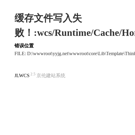
缓存文件写入失
败！:wcs/Runtime/Cache/Hom
错误位置
FILE: D:\wwwroot\yyjg.net\wwwroot\core\Lib\Template\Thi
2.5
JLWCS
京伦建站系统