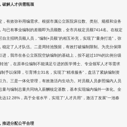
，破解人才供需瓶颈
，有效弥补用编需求。根据市属公立医院床位数、类别、规模和业务
，与已有事业编制的差额即为员额数，全市共核定员额7414名。在核定
自主招聘员额人员，“编制+员额”的相互补充，实现了“量身打造”，弥
，稳定了人才队伍。二是周转池预留，有效打破编制限制。为充分保障
引进，我市在各公立医院空缺编制的基础上，按不超过10%的比例分级
周转池”，在原单位编制不能满足引进的医学博士、专业领军人才等需求
编制予以保障，引育博士31名，实现了“精准服务”，盘活了紧缺编制资
引力。三是一体化管理，有效激活内生动力。对员额人员参照编内人员
总量与编制总量共同纳入薪酬核定基数，基本实现编内编外一体化。全
达12.28%，高于全省水平，实现了“人才共用”，激活了发展“一池春
，推进分配公平合理