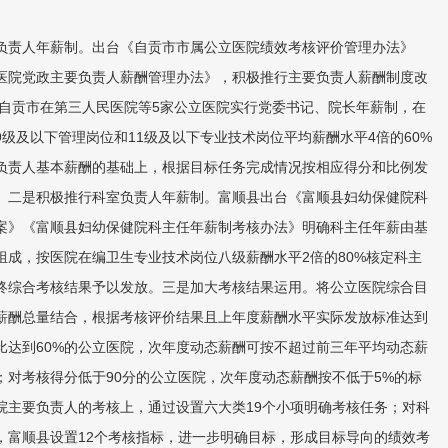
责人年薪制。出台《自贡市市属公立医院绩效考核评价管理办法》
医院党政主要负责人薪酬管理办法》，积极推行主要负责人薪酬制度改
来，自贡市在第三人民医院等5家公立医院实行党委书记、院长年薪制，在
级及以下管理岗位和11级及以下专业技术岗位平均薪酬水平4倍的60%
负责人基本薪酬的基础上，根据目标任务完成情况按相应得分和比例发
酬。二是积极推行科室负责人年薪制。富顺县出台《富顺县妇幼保健院科
案》《富顺县妇幼保健院科主任年薪制考核办法》明确科主任年薪由基
组成，按医院在编卫生专业技术岗位八级薪酬水平2倍的80%核定科主
终综合考核结果予以发放。三是加大考核结果运用。将公立医院综合目
薪酬总量结合，根据考核评价结果且上年度薪酬水平实际发放标准达到
比达到60%的公立医院，次年度动态薪酬可按不超过前三年平均动态薪
浮；对考核得分低于90分的公立医院，次年度动态薪酬按不低于5%的标
院主要负责人的考核上，通过设置六大类19个小项明确考核任务；对科
，富顺县设置12个考核指标，进一步明确目标，形成目标导向的绩效考