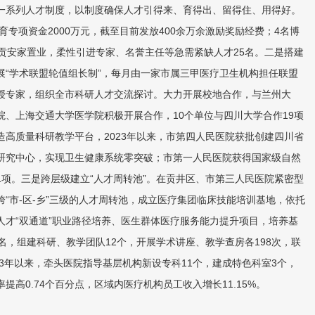
一系列人才制度，以制度确保人才引得来、育得出、留得住、用得好。
引育专项资金2000万元，截至目前发放400余万余激励奖励经费；4名博
自贡安家置业，柔性引进专家、名誉主任等急需紧缺人才25名。二是搭建
展“学术联盟轮值组长制”，每月由一家市属三甲医疗卫生机构担任联盟
授专家，组织全市科研人才交流探讨。大力开展校地合作，与兰州大
院、上海交通大学医学院积极开展合作，10个单位与四川大学合作19项
造高质量科研教学平台，2023年以来，市第四人民医院获批创建四川省
研究中心，实现卫生健康系统零突破；市第一人民医院获得国家级自然
1项。三是跨层级建立“人才周转池”。在贡井区、市第三人民医院紧密型
跨“市-区-乡”三级的人才周转池，成立医疗集团临床技能培训基地，依托
人才“双通道”职业路径培养、医生群体医疗服务能力提升项目，培养基
名，组建科研、教学团队12个，开展学术讲座、教学查房各198次，联
23年以来，牵头医院指导基层机构新设专科11个，建成特色科室3个，
提高0.74个百分点，区域内医疗机构员工收入增长11.15%。