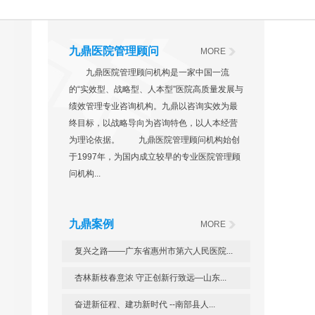
九鼎医院管理顾问
MORE
九鼎医院管理顾问机构是一家中国一流
的“实效型、战略型、人本型”医院高质量发展与
绩效管理专业咨询机构。九鼎以咨询实效为最
终目标，以战略导向为咨询特色，以人本经营
为理论依据。 九鼎医院管理顾问机构始创
于1997年，为国内成立较早的专业医院管理顾
问机构...
九鼎案例
MORE
复兴之路——广东省惠州市第六人民医院...
杏林新枝春意浓 守正创新行致远—山东...
奋进新征程、建功新时代 --南部县人...