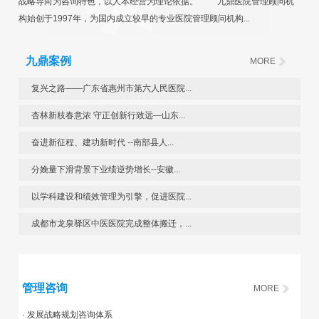
战略导向为咨询特色，以人本经营为理论依据。 九鼎医院管理顾问机
构始创于1997年，为国内成立较早的专业医院管理顾问机构...
九鼎案例
MORE
复兴之路——广东省惠州市第六人民医院...
杏林新枝春意浓 守正创新行致远—山东...
奋进新征程、建功新时代 --南部县人...
分娩量下滑背景下业绩逆势增长--安徽...
以学科建设和绩效管理为引擎，促进医院...
成都市龙泉驿区中医医院完成整体搬迁，...
管理咨询
MORE
· 发展战略规划咨询体系