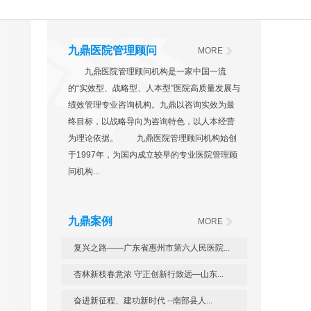
九鼎医院管理顾问
MORE
九鼎医院管理顾问机构是一家中国一流
的“实效型、战略型、人本型”医院高质量发展与
绩效管理专业咨询机构。九鼎以咨询实效为最
终目标，以战略导向为咨询特色，以人本经营
为理论依据。 九鼎医院管理顾问机构始创
于1997年，为国内成立较早的专业医院管理顾
问机构...
九鼎案例
MORE
复兴之路——广东省惠州市第六人民医院...
杏林新枝春意浓 守正创新行致远—山东...
奋进新征程、建功新时代 --南部县人...