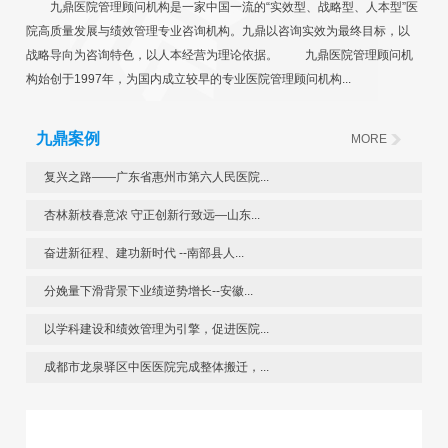
九鼎医院管理顾问机构是一家中国一流的“实效型、战略型、人本型”医
院高质量发展与绩效管理专业咨询机构。九鼎以咨询实效为最终目标，以
战略导向为咨询特色，以人本经营为理论依据。 九鼎医院管理顾问机
构始创于1997年，为国内成立较早的专业医院管理顾问机构...
九鼎案例
MORE
复兴之路——广东省惠州市第六人民医院...
杏林新枝春意浓 守正创新行致远—山东...
奋进新征程、建功新时代 --南部县人...
分娩量下滑背景下业绩逆势增长--安徽...
以学科建设和绩效管理为引擎，促进医院...
成都市龙泉驿区中医医院完成整体搬迁，...