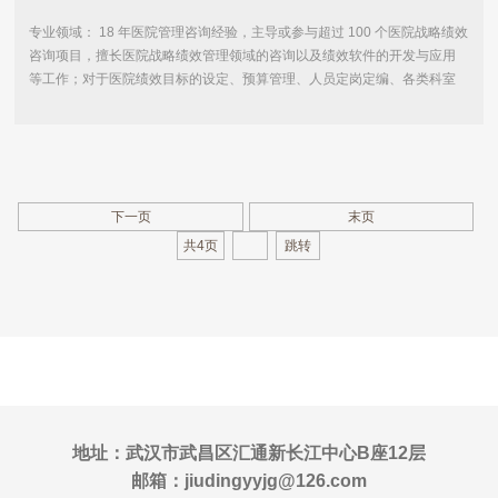
专业领域： 18 年医院管理咨询经验，主导或参与超过 100 个医院战略绩效
咨询项目，擅长医院战略绩效管理领域的咨询以及绩效软件的开发与应用
等工作；对于医院绩效目标的设定、预算管理、人员定岗定编、各类科室
绩效分配、医护绩效方案设计、科室二级分配方案设计、 DRG 、 DIP 导向
的医院整体绩效设计等方面具有丰富的实战经验，尤其擅长通过绩...
下一页
末页
共4页
地址：武汉市武昌区汇通新长江中心B座12层
邮箱：jiudingyyjg@126.com