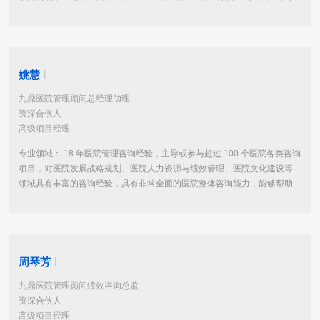
医院书记、院长提供过医院经营管理培训，在国内首创“ 3M+3S 医院人本
经营管理模式”和“医院 SDO-P 战略绩效管理模式”...
姚慧
|
九鼎医院管理顾问总经理助理
资深合伙人
高级项目经理
专业领域： 18 年医院管理咨询经验，主导或参与超过 100 个医院各类咨询
项目，对医院发展战略规划、医院人力资源与绩效管理、医院文化建设等
领域具有丰富的咨询经验，具有非常全面的医院整体咨询能力，能够帮助
各类医院梳理战略，规划学科，完善以战略为导向的人力资源与绩效管理
机制，构建医院文化体系。 代表性项目： 首都医科大学附属北京世纪坛医
院...
周琴芳
|
九鼎医院管理顾问绩效咨询总监
资深合伙人
高级项目经理